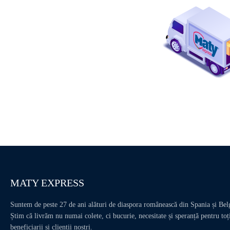
MATY EXPRESS
Suntem de peste 27 de ani alături de diaspora românească din Spania și Bel
Știm că livrăm nu numai colete, ci bucurie, necesitate și speranță pentru toț
beneficiarii și clienții noștri.