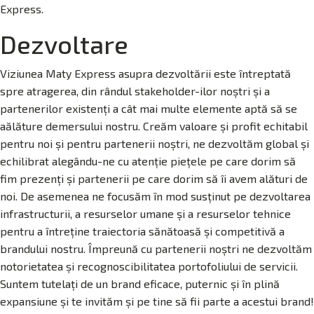
Express.
Dezvoltare
Viziunea Maty Express asupra dezvoltării este întreptată
spre atragerea, din rândul stakeholder-ilor noştri şi a
partenerilor existenţi a cât mai multe elemente aptă să se
aălăture demersului nostru. Creăm valoare şi profit echitabil
pentru noi şi pentru partenerii noştri, ne dezvoltăm global şi
echilibrat alegându-ne cu atenţie pieţele pe care dorim să
fim prezenţi şi partenerii pe care dorim să îi avem alături de
noi. De asemenea ne focusăm în mod susţinut pe dezvoltarea
infrastructurii, a resurselor umane şi a resurselor tehnice
pentru a întreţine traiectoria sănătoasă şi competitivă a
brandului nostru. Împreună cu partenerii noştri ne dezvoltăm
notorietatea şi recognoscibilitatea portofoliului de servicii.
Suntem tutelaţi de un brand eficace, puternic şi în plină
expansiune şi te invităm şi pe tine să fii parte a acestui brand!